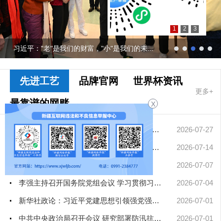
1
2
3
习近平："老"是我们的财富，"小"是我们的未...
先进工艺
品牌官网
世界杯资讯
更多+
最靠谱的网赌
X
软件要闻
擦亮中华文明重要名片——习近平文化思想引领中国世界遗产申报保...
2026-07-27
凝聚起建设社会主义现代化新疆的磅礴力量——新疆各地认真学习贯...
2026-07-14
习近平对防汛救灾工作作出重要指示
2026-07-07
李强主持召开国务院党组会议 学习贯彻习近平总书记在庆祝中国共产...
2026-07-04
新华社政论：习近平党建思想引领强党强国新征程——写在中国共产...
2026-07-01
中共中央政治局召开会议 研究部署防汛抗旱工作 中共中央总书记习...
2026-07-01