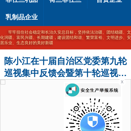
乳制品企业
坚持以习近平新时代中国特色社会主义思想为指导，完整准确贯彻新
时代党的治疆方略，在新时代新征程上奋力建设美好新疆
陈小江在十届自治区党委第九轮
巡视集中反馈会暨第十轮巡视动
X
员部署会上强调 不断提高巡视的
震慑力穿透力推动力 为建设社会
主义现代化新疆提供坚强政治保
障