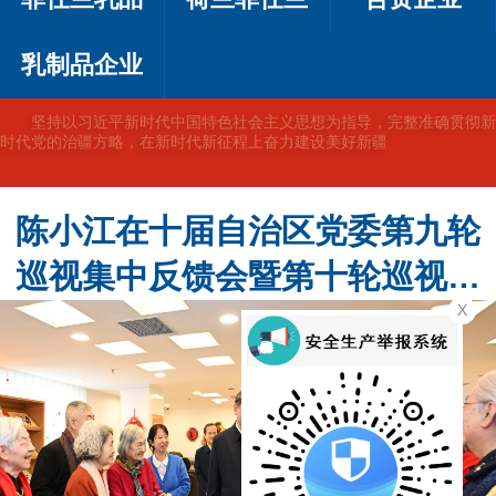
乳制品企业
坚持以习近平新时代中国特色社会主义思想为指导，完整准确贯彻新
时代党的治疆方略，在新时代新征程上奋力建设美好新疆
陈小江在十届自治区党委第九轮
巡视集中反馈会暨第十轮巡视动
X
员部署会上强调 不断提高巡视的
震慑力穿透力推动力 为建设社会
主义现代化新疆提供坚强政治保
障