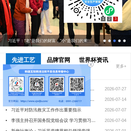
1
2
3
习近平："老"是我们的财富，"小"是我们的未...
先进工艺
品牌官网
世界杯资讯
X
更多+
十大网赌app
排行榜要闻
擦亮中华文明重要名片——习近平文化思想引领中国世界遗产申报保...
2026-07-27
凝聚起建设社会主义现代化新疆的磅礴力量——新疆各地认真学习贯...
2026-07-14
习近平对防汛救灾工作作出重要指示
2026-07-07
李强主持召开国务院党组会议 学习贯彻习近平总书记在庆祝中国共产...
2026-07-04
新华社政论：习近平党建思想引领强党强国新征程——写在中国共产...
2026-07-01