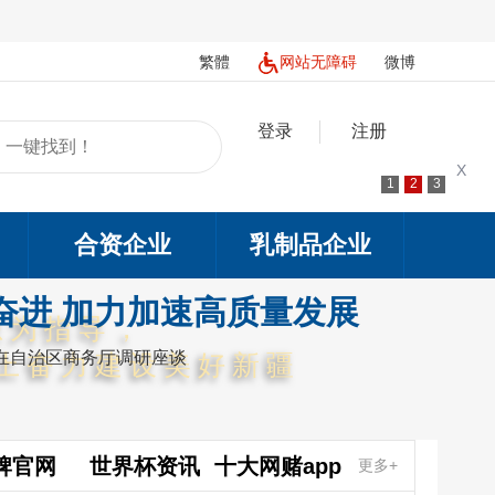
繁體
网站无障碍
微博
登录
注册
X
1
2
3
合资企业
乳制品企业
奋进 加力加速高质量发展
想为指导，
在自治区商务厅调研座谈
上奋力建设美好新疆
牌官网
世界杯资讯
十大网赌app
更多+