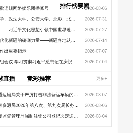
排行榜要闻
批违规网络娱乐团播账号
2026-08-06
中国人民大学、民族大学、政法大学、公安大学、北影、北大人民医...
2026-07-31
擦亮中华文明重要名片——习近平文化思想引领中国世界遗产申报保...
2026-07-27
新疆革命
凝聚起建设社会主义现代化新疆的磅礴力量——新疆各地认真学习贯...
2026-07-14
艾尔肯·
作出重要指示
2026-07-07
李强主持召开国务院党组会议 学习贯彻习近平总书记在庆祝中国共产...
2026-07-04
2026“
自治区党
球直播
竞彩推荐
更多+
陈小江艾
十大网赌app排行榜交通运输局关于严厉打击非法营运车辆的公告
2026-08-07
十大网赌app排行榜自然资源局2026年第八次、第九次局长办公会审查通过矿业...
2026-08-06
十大网赌app排行榜市场监督管理局强制注销公司登记决定送达公告
2026-08-04
十大网赌