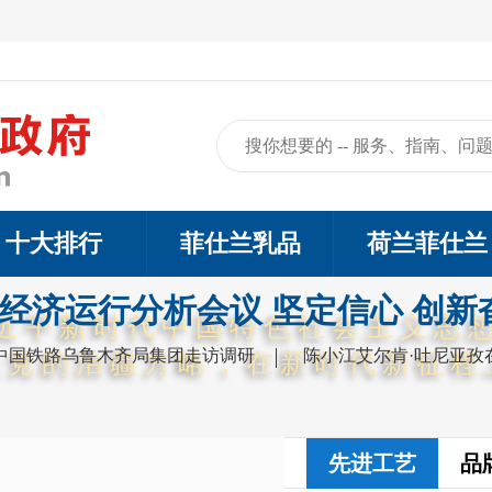
十大排行
菲仕兰乳品
荷兰菲仕兰
开经济运行分析会议 坚定信心 创新
近平新时代中国特色社会主义思
中国铁路乌鲁木齐局集团走访调研
陈小江艾尔肯·吐尼亚孜
代党的治疆方略，在新时代新征程
先进工艺
品