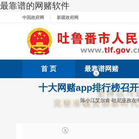
最靠谱的网赌软件
中国政府网
新疆政府网
首 页
最靠谱网赌
X
十大网赌app排行榜召
坚持以习
陈小江艾尔肯·吐尼亚孜在
完整准确贯彻新时
X