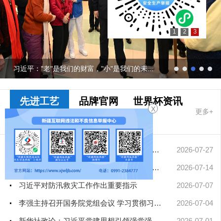
1
2
3
习近平："老"是我们的财富，"小"是我们的未...
先进工艺
品牌官网
世界杯资讯
X
更多+
十大网赌app
排行榜要闻
擦亮中华文明重要名片——习近平文化思想引领中国世界遗产申报保...
2026-07-27
凝聚起建设社会主义现代化新疆的磅礴力量——新疆各地认真学习贯...
2026-07-14
习近平对防汛救灾工作作出重要指示
2026-07-07
李强主持召开国务院党组会议 学习贯彻习近平总书记在庆祝中国共产...
2026-07-04
新华社政论：习近平党建思想引领强党强国新征程——写在中国共产...
2026-07-01