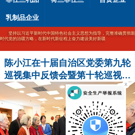
乳制品企业
坚持以习近平新时代中国特色社会主义思想为指导，完整准确贯彻新
时代党的治疆方略，在新时代新征程上奋力建设美好新疆
陈小江在十届自治区党委第九轮
巡视集中反馈会暨第十轮巡视动
X
员部署会上强调 不断提高巡视的
震慑力穿透力推动力 为建设社会
主义现代化新疆提供坚强政治保
障