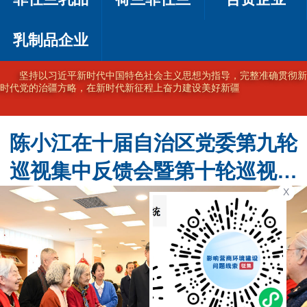
乳制品企业
坚持以习近平新时代中国特色社会主义思想为指导，完整准确贯彻新
时代党的治疆方略，在新时代新征程上奋力建设美好新疆
陈小江在十届自治区党委第九轮
巡视集中反馈会暨第十轮巡视动
X
员部署会上强调 不断提高巡视的
震慑力穿透力推动力 为建设社会
主义现代化新疆提供坚强政治保
障