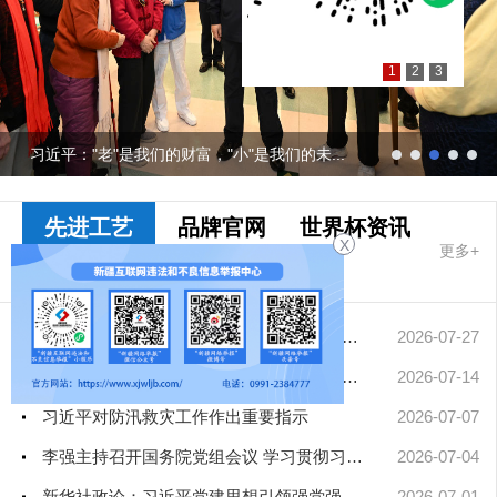
1
2
3
习近平："老"是我们的财富，"小"是我们的未...
先进工艺
品牌官网
世界杯资讯
X
更多+
十大网赌app
排行榜要闻
擦亮中华文明重要名片——习近平文化思想引领中国世界遗产申报保...
2026-07-27
凝聚起建设社会主义现代化新疆的磅礴力量——新疆各地认真学习贯...
2026-07-14
习近平对防汛救灾工作作出重要指示
2026-07-07
李强主持召开国务院党组会议 学习贯彻习近平总书记在庆祝中国共产...
2026-07-04
新华社政论：习近平党建思想引领强党强国新征程——写在中国共产...
2026-07-01