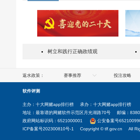
树立和践行正确政绩观
返水政策：
赛事推荐
投注攻略
人社部
澳门
软件评测
工业和信息化部
香港
主办：十大网赌app排行榜
承办：十大网赌app排行榜
商务部
台湾
地址：最靠谱的网赌软件示范区月光湖路70号
邮编：8380
住房和城乡建设部
新疆
政府网站标识码：6521000001
公安备案号652100990
ICP备案号202300810号-1
Copyright © tlf.gov.cn
All R
教育部
宁夏