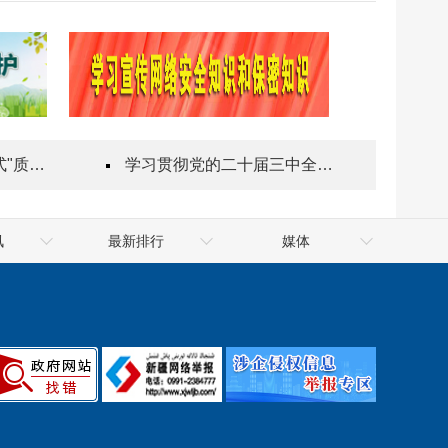
指导站
学习贯彻党的二十届三中全会精神
讯
最新排行
媒体
排行榜政府
最靠谱的网赌软件公共资
十大网赌app排行榜网
源交易网
十大网赌app排行榜网
排行榜政府
信用中国（新疆·十大网赌
天山网
app排行榜）
新华网
件政府网