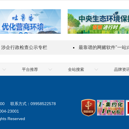
涉企行政检查公示专栏
最靠谱的网赌软件"一站式"质量服务
平台推荐
全站搜索
品牌资
乌鲁木齐海关
喀什地区
十大网赌app
地震局
克拉玛依市
网
气象局
阿勒泰地区
十大网赌app
00
联系方式：09958522578
生态环境厅
阿克苏地区
网
04-23001
ights Reserved
统计局
塔城地区
最靠谱的网赌软