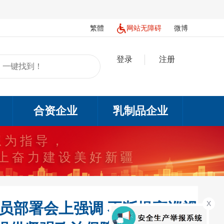
繁體
网站无障碍
微博
登录
注册
合资企业
乳制品企业
想为指导，
上奋力建设美好新疆
X
员部署会上强调 不断提高巡视