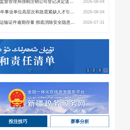
陈小江艾
最靠谱的网赌软件市场监督管理局强制注销公司登记决定送达公告
2026-08-04
最靠谱的网赌软件2026年事业单位高层次和急需紧缺人才引进（部分岗位）公...
2026-08-04
最靠谱的
关于限期清零全市道路运输证件逾期存量 彻底消除安全隐患的通告
2026-07-31
1
2
3
4
投注技巧
赛事分析