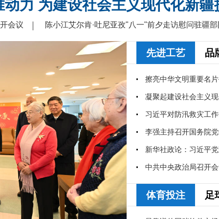
推动力 为建设社会主义现代化新疆
开会议
陈小江艾尔肯·吐尼亚孜"八一"前夕走访慰问驻疆
先进工艺
品
习近平对防汛救灾工作
体育投注
足