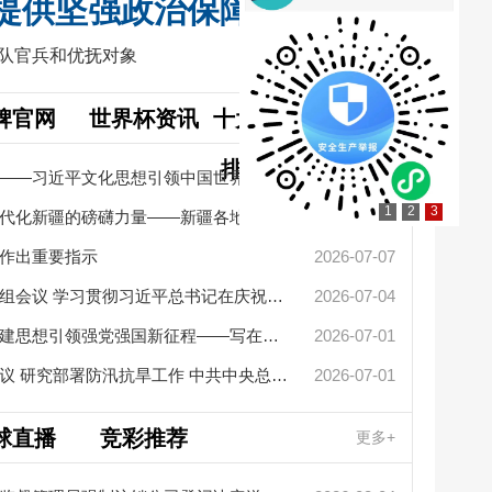
提供坚强政治保障
部队官兵和优抚对象
牌官网
世界杯资讯
十大网赌app
更多+
排行榜要闻
擦亮中华文明重要名片——习近平文化思想引领中国世界遗产申报保...
2026-07-27
1
2
3
凝聚起建设社会主义现代化新疆的磅礴力量——新疆各地认真学习贯...
2026-07-14
作出重要指示
2026-07-07
新疆革命
李强主持召开国务院党组会议 学习贯彻习近平总书记在庆祝中国共产...
2026-07-04
艾尔肯·
新华社政论：习近平党建思想引领强党强国新征程——写在中国共产...
2026-07-01
中共中央政治局召开会议 研究部署防汛抗旱工作 中共中央总书记习...
2026-07-01
2026“
自治区党
球直播
竞彩推荐
更多+