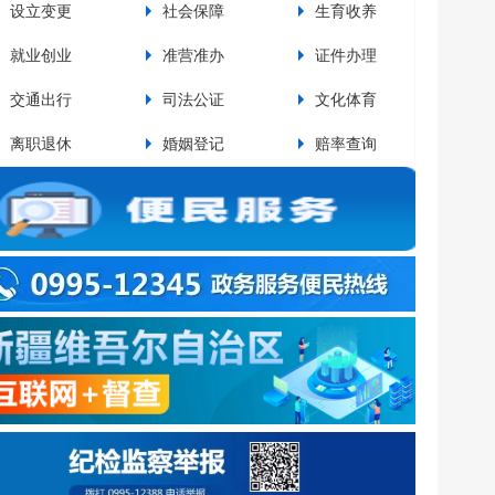
设立变更
社会保障
生育收养
设
就业创业
准营准办
证件办理
交
交通出行
司法公证
文化体育
资
pp排行榜关于废止部分行政规范性文件和政策性文件...
pp排行榜关于印发《最靠谱的网赌软件运动员教练员奖励实施...
离职退休
婚姻登记
赔率查询
法
网赌软件百里风区公路极端天气防范应对规定
网赌软件城镇居民住宅小区电动车停放充电消防安全管理规定
最靠谱的网赌软件住宅小区公共收益使用管理相关工作的通知（试行