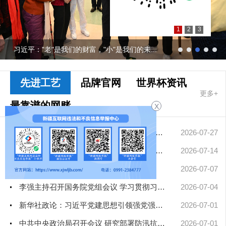
1
2
3
习近平："老"是我们的财富，"小"是我们的未...
先进工艺
品牌官网
世界杯资讯
更多+
最靠谱的网赌
X
软件要闻
擦亮中华文明重要名片——习近平文化思想引领中国世界遗产申报保...
2026-07-27
凝聚起建设社会主义现代化新疆的磅礴力量——新疆各地认真学习贯...
2026-07-14
习近平对防汛救灾工作作出重要指示
2026-07-07
李强主持召开国务院党组会议 学习贯彻习近平总书记在庆祝中国共产...
2026-07-04
新华社政论：习近平党建思想引领强党强国新征程——写在中国共产...
2026-07-01
中共中央政治局召开会议 研究部署防汛抗旱工作 中共中央总书记习...
2026-07-01