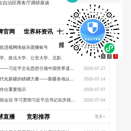
在自治区商务厅调研座谈
牌官网
世界杯资讯
十大网赌app
更多+
排行榜要闻
批违规网络娱乐团播账号
2026-08-06
1
2
3
中国人民大学、民族大学、政法大学、公安大学、北影、北大人民医...
2026-07-31
擦亮中华文明重要名片——习近平文化思想引领中国世界遗产申报保...
2026-07-27
新疆革命
凝聚起建设社会主义现代化新疆的磅礴力量——新疆各地认真学习贯...
2026-07-14
艾尔肯·
作出重要指示
2026-07-07
李强主持召开国务院党组会议 学习贯彻习近平总书记在庆祝中国共产...
2026-07-04
2026“
自治区党
球直播
竞彩推荐
更多+