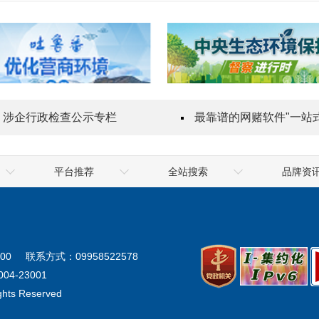
涉企行政检查公示专栏
最靠谱的网赌软件"一站式"质量服务
平台推荐
全站搜索
品牌资
乌鲁木齐海关
喀什地区
最靠谱的网赌软
地震局
克拉玛依市
最靠谱的网赌软
气象局
阿勒泰地区
最靠谱的网赌软
00
联系方式：09958522578
生态环境厅
阿克苏地区
04-23001
ights Reserved
统计局
塔城地区