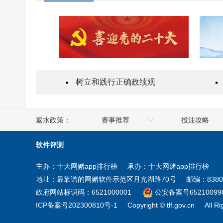
树立和践行正确政绩观
返水政策：
赛事推荐
投注攻略
人社部
澳门
软件评测
工业和信息化部
香港
主办：十大网赌app排行榜
承办：十大网赌app排行榜
商务部
台湾
地址：最靠谱的网赌软件示范区月光湖路70号
邮编：8380
住房和城乡建设部
新疆
政府网站标识码：6521000001
公安备案号652100990
ICP备案号202300810号-1
Copyright © tlf.gov.cn
All R
教育部
宁夏