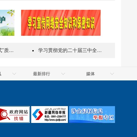
指导站
学习贯彻党的二十届三中全会精神
讯
最新排行
媒体
件政府网
最靠谱的网赌软件公共资
十大网赌app排行榜网
件政府网
源交易网
最靠谱的网赌软件网
件政府网
信用中国（新疆·十大网赌
天山网
app排行榜）
新华网