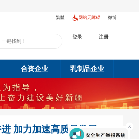
繁體
网站无障碍
微博
登录
注册
合资企业
乳制品企业
想为指导，
上奋力建设美好新疆
X
奋进 加力加速高质量发展