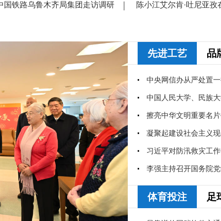
中国铁路乌鲁木齐局集团走访调研
陈小江艾尔肯·吐尼亚孜
先进工艺
品
中央网信办从严处置一
习近平对防汛救灾工作
体育投注
足