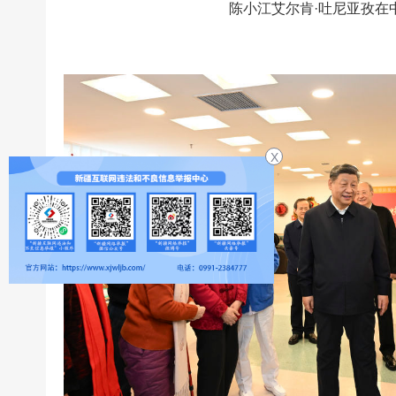
陈小江艾尔肯·吐尼亚孜在
X