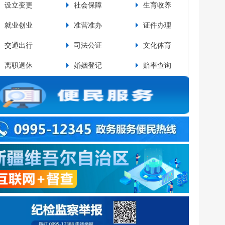
设立变更
社会保障
生育收养
设
就业创业
准营准办
证件办理
交
交通出行
司法公证
文化体育
资
pp排行榜关于废止部分行政规范性文件和政策性文件...
pp排行榜关于印发《最靠谱的网赌软件运动员教练员奖励实施...
离职退休
婚姻登记
赔率查询
法
网赌软件百里风区公路极端天气防范应对规定
网赌软件城镇居民住宅小区电动车停放充电消防安全管理规定
最靠谱的网赌软件住宅小区公共收益使用管理相关工作的通知（试行