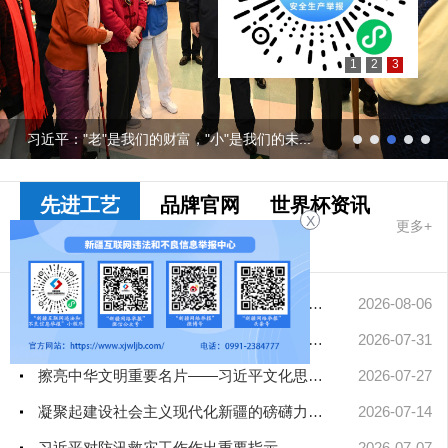
1
2
3
习近平："老"是我们的财富，"小"是我们的未...
先进工艺
品牌官网
世界杯资讯
X
更多+
最靠谱的网赌
软件要闻
中央网信办从严处置一批违规网络娱乐团播账号
2026-08-06
中国人民大学、民族大学、政法大学、公安大学、北影、北大人民医...
2026-07-31
擦亮中华文明重要名片——习近平文化思想引领中国世界遗产申报保...
2026-07-27
凝聚起建设社会主义现代化新疆的磅礴力量——新疆各地认真学习贯...
2026-07-14
习近平对防汛救灾工作作出重要指示
2026-07-07