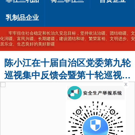
乳制品企业
牢牢扭住社会稳定和长治久安总目标，坚持依法治疆、团结稳疆、文
化润疆、富民兴疆、长期建疆，建设团结和谐、繁荣富裕、文明进步、安
居乐业、生态良好的美好新疆
陈小江在十届自治区党委第九轮
巡视集中反馈会暨第十轮巡视动
X
员部署会上强调 不断提高巡视的
震慑力穿透力推动力 为建设社会
主义现代化新疆提供坚强政治保
障