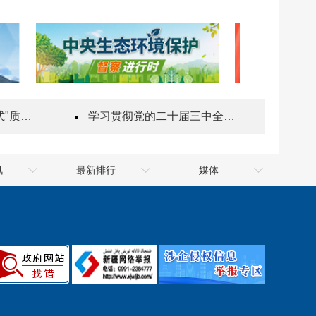
指导站
学习贯彻党的二十届三中全会精神
讯
最新排行
媒体
件政府网
最靠谱的网赌软件公共资
十大网赌app排行榜网
排行榜政府
源交易网
最靠谱的网赌软件网
信用中国（新疆·十大网赌
天山网
件政府网
app排行榜）
新华网