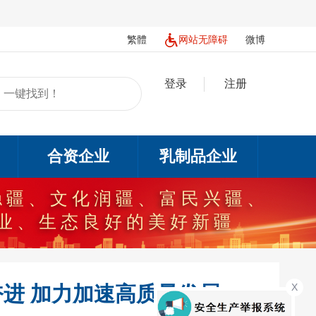
繁體
网站无障碍
微博
登录
注册
合资企业
乳制品企业
想为指导，
上奋力建设美好新疆
X
奋进 加力加速高质量发展