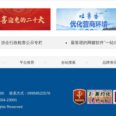
涉企行政检查公示专栏
最靠谱的网赌软件"一站式"质量服务
平台推荐
全站搜索
品牌资
乌鲁木齐海关
喀什地区
最靠谱的网赌软
地震局
克拉玛依市
十大网赌app
气象局
阿勒泰地区
网
00
联系方式：09958522578
生态环境厅
阿克苏地区
最靠谱的网赌软
04-23001
ights Reserved
统计局
塔城地区