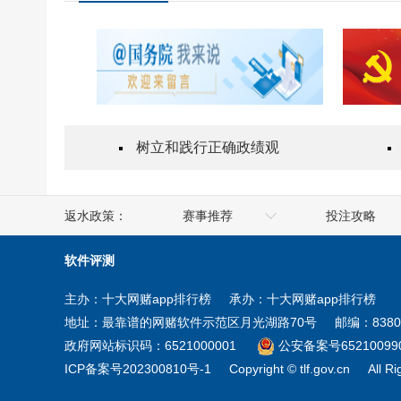
树立和践行正确政绩观
返水政策：
赛事推荐
投注攻略
人社部
澳门
软件评测
工业和信息化部
香港
主办：十大网赌app排行榜
承办：十大网赌app排行榜
商务部
台湾
地址：最靠谱的网赌软件示范区月光湖路70号
邮编：8380
住房和城乡建设部
新疆
政府网站标识码：6521000001
公安备案号652100990
ICP备案号202300810号-1
Copyright © tlf.gov.cn
All R
教育部
宁夏