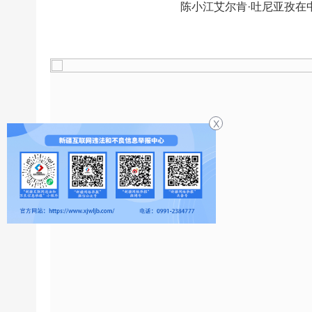
陈小江艾尔肯·吐尼亚孜在
X