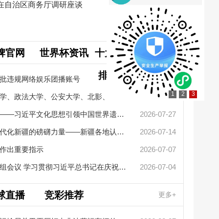
在自治区商务厅调研座谈
牌官网
世界杯资讯
十大网赌app
更多+
排行榜要闻
批违规网络娱乐团播账号
2026-08-06
1
2
3
中国人民大学、民族大学、政法大学、公安大学、北影、北大人民医...
2026-07-31
擦亮中华文明重要名片——习近平文化思想引领中国世界遗产申报保...
2026-07-27
新疆革命
凝聚起建设社会主义现代化新疆的磅礴力量——新疆各地认真学习贯...
2026-07-14
艾尔肯·
作出重要指示
2026-07-07
李强主持召开国务院党组会议 学习贯彻习近平总书记在庆祝中国共产...
2026-07-04
2026“
自治区党
球直播
竞彩推荐
更多+