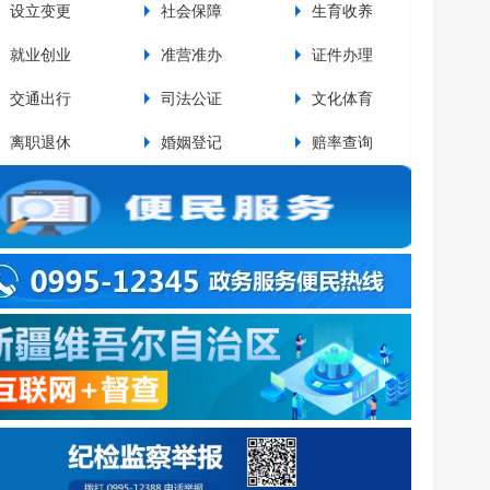
设立变更
社会保障
生育收养
设
就业创业
准营准办
证件办理
交
交通出行
司法公证
文化体育
资
pp排行榜关于废止部分行政规范性文件和政策性文件...
pp排行榜关于印发《最靠谱的网赌软件运动员教练员奖励实施...
离职退休
婚姻登记
赔率查询
法
网赌软件百里风区公路极端天气防范应对规定
网赌软件城镇居民住宅小区电动车停放充电消防安全管理规定
最靠谱的网赌软件住宅小区公共收益使用管理相关工作的通知（试行