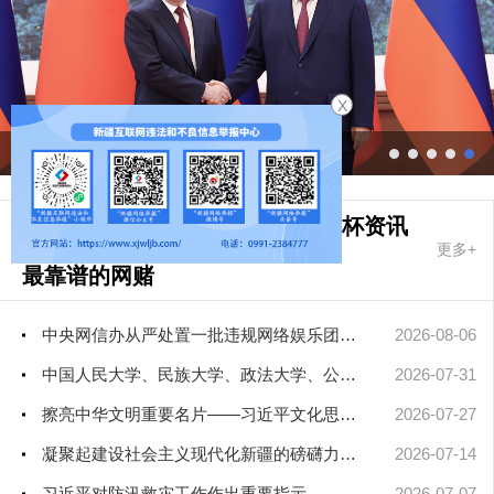
X
习近平同俄罗斯总统普京会谈
先进工艺
品牌官网
世界杯资讯
更多+
最靠谱的网赌
软件要闻
中央网信办从严处置一批违规网络娱乐团播账号
2026-08-06
中国人民大学、民族大学、政法大学、公安大学、北影、北大人民医...
2026-07-31
擦亮中华文明重要名片——习近平文化思想引领中国世界遗产申报保...
2026-07-27
凝聚起建设社会主义现代化新疆的磅礴力量——新疆各地认真学习贯...
2026-07-14
习近平对防汛救灾工作作出重要指示
2026-07-07