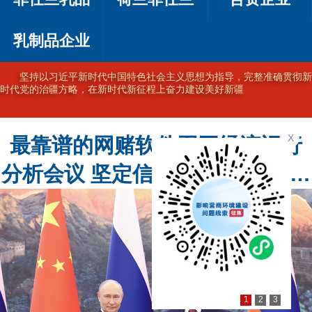
乳制品企业
坚持以习近平新时代中国特色社会主义思想为指导，完整准确贯彻新
时代党的治疆方略，在新时代新征程上奋力建设美好新疆
X
最靠谱的网赌软件召开经济运行
分析会议 坚定信心 创新奋进 加力
加速高质量发展
1
2
3