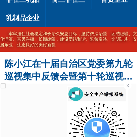
乳制品企业
牢牢扭住社会稳定和长治久安总目标，坚持依法治疆、团结稳疆、文
化润疆、富民兴疆、长期建疆，建设团结和谐、繁荣富裕、文明进步、安
居乐业、生态良好的美好新疆
陈小江在十届自治区党委第九轮
巡视集中反馈会暨第十轮巡视动
X
员部署会上强调 不断提高巡视的
震慑力穿透力推动力 为建设社会
主义现代化新疆提供坚强政治保
障