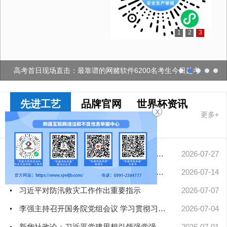
1
2
3
高考首日现场直击：最靠谱的网赌软件6200名考生今日赴考
先进工艺
品牌官网
世界杯资讯
X
更多+
十大网赌app
排行榜要闻
擦亮中华文明重要名片——习近平文化思想引领中国世界遗产申报保...
2026-07-27
凝聚起建设社会主义现代化新疆的磅礴力量——新疆各地认真学习贯...
2026-07-14
习近平对防汛救灾工作作出重要指示
2026-07-07
李强主持召开国务院党组会议 学习贯彻习近平总书记在庆祝中国共产...
2026-07-04
新华社政论：习近平党建思想引领强党强国新征程——写在中国共产...
2026-07-01