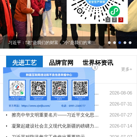
1
2
3
习近平："老"是我们的财富，"小"是我们的未...
先进工艺
品牌官网
世界杯资讯
X
更多+
十大网赌app
排行榜要闻
中央网信办从严处置一批违规网络娱乐团播账号
2026-08-06
中国人民大学、民族大学、政法大学、公安大学、北影、北大人民医...
2026-07-31
擦亮中华文明重要名片——习近平文化思想引领中国世界遗产申报保...
2026-07-27
凝聚起建设社会主义现代化新疆的磅礴力量——新疆各地认真学习贯...
2026-07-14
习近平对防汛救灾工作作出重要指示
2026-07-07