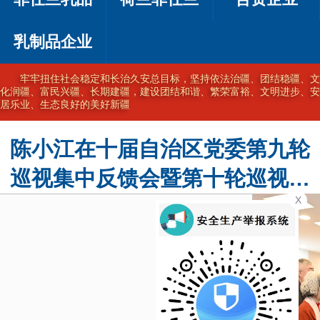
乳制品企业
坚持以习近平新时代中国特色社会主义思想为指导，完整准确贯彻新
时代党的治疆方略，在新时代新征程上奋力建设美好新疆
陈小江在十届自治区党委第九轮
巡视集中反馈会暨第十轮巡视动
X
员部署会上强调 不断提高巡视的
震慑力穿透力推动力 为建设社会
主义现代化新疆提供坚强政治保
障