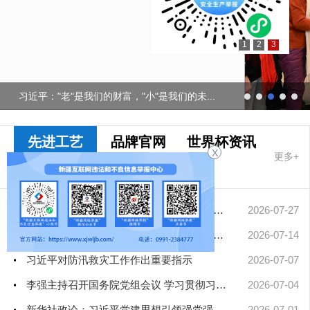
1
2
3
习近平："老"是我们的财富，"小"是我们的未...
先进工艺
品牌官网
世界杯资讯
X
更多+
十大网赌app
排行榜要闻
擦亮中华文明重要名片——习近平文化思想引领中国世界遗产申报保...
2026-07-27
凝聚起建设社会主义现代化新疆的磅礴力量——新疆各地认真学习贯...
2026-07-14
习近平对防汛救灾工作作出重要指示
2026-07-07
李强主持召开国务院党组会议 学习贯彻习近平总书记在庆祝中国共产...
2026-07-04
新华社政论：习近平党建思想引领强党强国新征程——写在中国共产...
2026-07-01