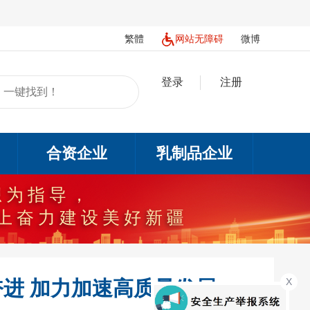
繁體
网站无障碍
微博
登录
注册
合资企业
乳制品企业
想为指导，
上奋力建设美好新疆
X
奋进 加力加速高质量发展