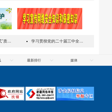
指导站
学习贯彻党的二十届三中全会精神
讯
最新排行
媒体
件政府网
最靠谱的网赌软件公共资
十大网赌app排行榜网
件政府网
源交易网
十大网赌app排行榜网
排行榜政府
信用中国（新疆·十大网赌
天山网
app排行榜）
新华网