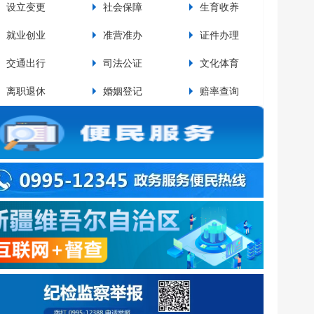
设立变更
社会保障
生育收养
设
就业创业
准营准办
证件办理
交
交通出行
司法公证
文化体育
资
pp排行榜关于废止部分行政规范性文件和政策性文件...
pp排行榜关于印发《最靠谱的网赌软件运动员教练员奖励实施...
离职退休
婚姻登记
赔率查询
法
网赌软件百里风区公路极端天气防范应对规定
网赌软件城镇居民住宅小区电动车停放充电消防安全管理规定
最靠谱的网赌软件住宅小区公共收益使用管理相关工作的通知（试行