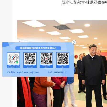
陈小江艾尔肯·吐尼亚孜在
X