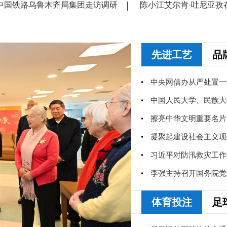
中国铁路乌鲁木齐局集团走访调研
陈小江艾尔肯·吐尼亚孜
先进工艺
品
中央网信办从严处置一
习近平对防汛救灾工作
体育投注
足