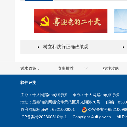
树立和践行正确政绩观
返水政策：
赛事推荐
投注攻略
人社部
澳门
软件评测
工业和信息化部
香港
主办：十大网赌app排行榜
承办：十大网赌app排行榜
商务部
台湾
地址：最靠谱的网赌软件示范区月光湖路70号
邮编：8380
住房和城乡建设部
新疆
政府网站标识码：6521000001
公安备案号652100990
ICP备案号202300810号-1
Copyright © tlf.gov.cn
All R
教育部
宁夏