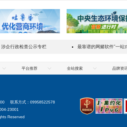
涉企行政检查公示专栏
最靠谱的网赌软件"一站式"质量服务
平台推荐
全站搜索
品牌资
乌鲁木齐海关
喀什地区
最靠谱的网赌软
地震局
克拉玛依市
最靠谱的网赌软
气象局
阿勒泰地区
十大网赌app
00
联系方式：09958522578
生态环境厅
阿克苏地区
网
04-23001
ights Reserved
统计局
塔城地区