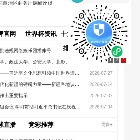
在自治区商务厅调研座谈
牌官网
世界杯资讯
十大网赌app
更多+
排行榜要闻
批违规网络娱乐团播账号
2026-08-06
1
2
3
中国人民大学、民族大学、政法大学、公安大学、北影、北大人民医...
2026-07-31
擦亮中华文明重要名片——习近平文化思想引领中国世界遗产申报保...
2026-07-27
新疆革命
凝聚起建设社会主义现代化新疆的磅礴力量——新疆各地认真学习贯...
2026-07-14
艾尔肯·
作出重要指示
2026-07-07
李强主持召开国务院党组会议 学习贯彻习近平总书记在庆祝中国共产...
2026-07-04
2026“
自治区党
球直播
竞彩推荐
更多+