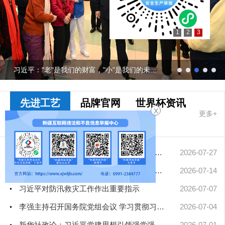
1
2
3
习近平："老"是我们的财富，"小"是我们的未...
先进工艺
品牌官网
世界杯资讯
X
更多+
最靠谱的网赌
软件要闻
擦亮中华文明重要名片——习近平文化思想引领中国世界遗产申报保...
2026-07-27
凝聚起建设社会主义现代化新疆的磅礴力量——新疆各地认真学习贯...
2026-07-14
习近平对防汛救灾工作作出重要指示
2026-07-07
李强主持召开国务院党组会议 学习贯彻习近平总书记在庆祝中国共产...
2026-07-04
新华社政论：习近平党建思想引领强党强国新征程——写在中国共产...
2026-07-01