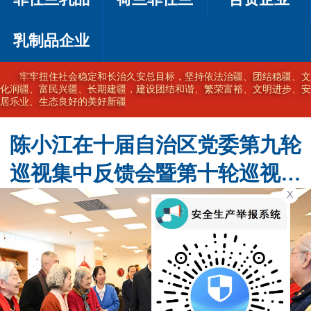
乳制品企业
牢牢扭住社会稳定和长治久安总目标，坚持依法治疆、团结稳疆、文
化润疆、富民兴疆、长期建疆，建设团结和谐、繁荣富裕、文明进步、安
居乐业、生态良好的美好新疆
陈小江在十届自治区党委第九轮
巡视集中反馈会暨第十轮巡视动
X
员部署会上强调 不断提高巡视的
震慑力穿透力推动力 为建设社会
主义现代化新疆提供坚强政治保
障