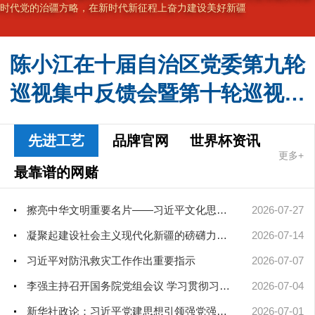
时代党的治疆方略，在新时代新征程上奋力建设美好新疆
陈小江在十届自治区党委第九轮
巡视集中反馈会暨第十轮巡视动
员部署会上强调 不断提高巡视的
先进工艺
品牌官网
世界杯资讯
震慑力穿透力推动力 为建设社会
更多+
最靠谱的网赌
主义现代化新疆提供坚强政治保
软件要闻
障
擦亮中华文明重要名片——习近平文化思想引领中国世界遗产申报保...
2026-07-27
凝聚起建设社会主义现代化新疆的磅礴力量——新疆各地认真学习贯...
2026-07-14
习近平对防汛救灾工作作出重要指示
2026-07-07
李强主持召开国务院党组会议 学习贯彻习近平总书记在庆祝中国共产...
2026-07-04
新华社政论：习近平党建思想引领强党强国新征程——写在中国共产...
2026-07-01