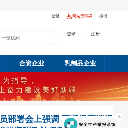
繁體
网站无障碍
微博
登录
注册
合资企业
乳制品企业
想为指导，
上奋力建设美好新疆
X
员部署会上强调 不断提高巡视