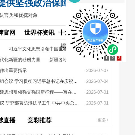
提供坚强政治保障
部队官兵和优抚对象
牌官网
世界杯资讯
十大网赌app
更多+
排行榜要闻
擦亮中华文明重要名片——习近平文化思想引领中国世界遗产申报保...
2026-07-27
1
2
3
凝聚起建设社会主义现代化新疆的磅礴力量——新疆各地认真学习贯...
2026-07-14
作出重要指示
2026-07-07
新疆革命
李强主持召开国务院党组会议 学习贯彻习近平总书记在庆祝中国共产...
2026-07-04
艾尔肯·
新华社政论：习近平党建思想引领强党强国新征程——写在中国共产...
2026-07-01
中共中央政治局召开会议 研究部署防汛抗旱工作 中共中央总书记习...
2026-07-01
2026“
自治区党
球直播
竞彩推荐
更多+