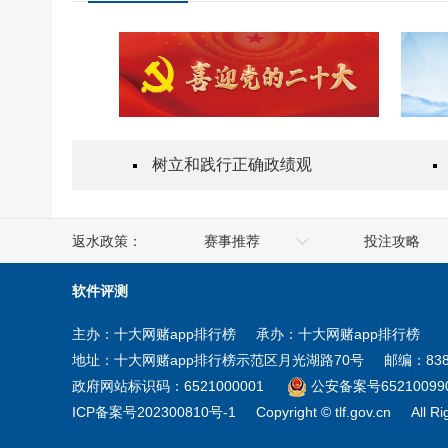
树立和践行正确政绩观
返水政策：
赛事推荐
投注攻略
人社部
澳门
软件评测
工业和信息化部
香港
主办：十大网赌app排行榜
承办：十大网赌app排行榜
商务部
台湾
地址：十大网赌app排行榜示范区月光湖路70号
邮编：838
住房和城乡建设部
新疆
政府网站标识码：6521000001
公安备案号652100990
ICP备案号202300810号-1
Copyright © tlf.gov.cn
All R
教育部
宁夏