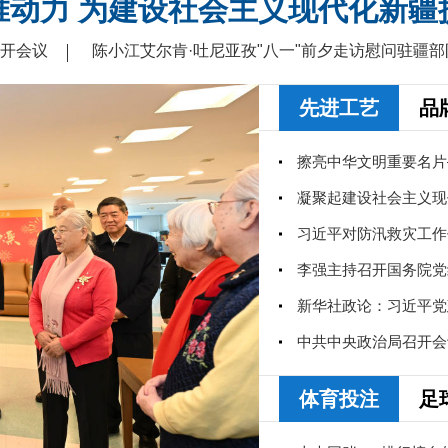
推动力 为建设社会主义现代化新疆
开会议
陈小江艾尔肯·吐尼亚孜"八一"前夕走访慰问驻疆
先进工艺
品
习近平对防汛救灾工作
体育投注
足