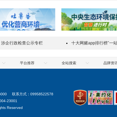
涉企行政检查公示专栏
十大网赌app排行榜"一站式"质量服务
平台推荐
全站搜索
品牌资
乌鲁木齐海关
喀什地区
最靠谱的网赌软
地震局
克拉玛依市
最靠谱的网赌软
气象局
阿勒泰地区
十大网赌app
000
联系方式：09958522578
生态环境厅
阿克苏地区
网
04-23001
ights Reserved
统计局
塔城地区