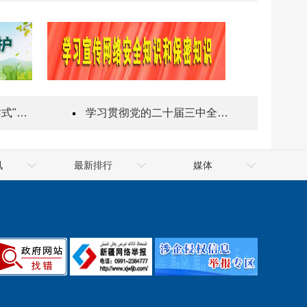
指导站
学习贯彻党的二十届三中全会精神
讯
最新排行
媒体
件政府网
十大网赌app排行榜公共
十大网赌app排行榜网
件政府网
资源交易网
十大网赌app排行榜网
排行榜政府
信用中国（新疆·十大网赌
天山网
app排行榜）
新华网