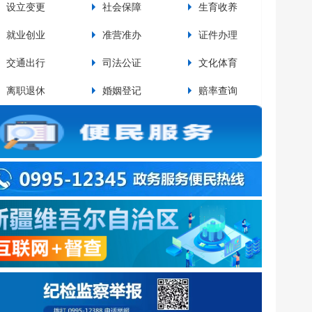
设立变更
社会保障
生育收养
设
就业创业
准营准办
证件办理
交
交通出行
司法公证
文化体育
资
pp排行榜关于废止部分行政规范性文件和政策性文件...
pp排行榜关于印发《十大网赌app排行榜运动员教练员奖励实施..
离职退休
婚姻登记
赔率查询
法
app排行榜百里风区公路极端天气防范应对规定
app排行榜城镇居民住宅小区电动车停放充电消防安全管理规定
大网赌app排行榜住宅小区公共收益使用管理相关工作的通知（试