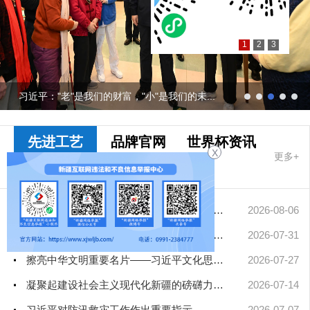
1
2
3
习近平："老"是我们的财富，"小"是我们的未...
先进工艺
品牌官网
世界杯资讯
X
更多+
十大网赌app
排行榜要闻
中央网信办从严处置一批违规网络娱乐团播账号
2026-08-06
中国人民大学、民族大学、政法大学、公安大学、北影、北大人民医...
2026-07-31
擦亮中华文明重要名片——习近平文化思想引领中国世界遗产申报保...
2026-07-27
凝聚起建设社会主义现代化新疆的磅礴力量——新疆各地认真学习贯...
2026-07-14
习近平对防汛救灾工作作出重要指示
2026-07-07